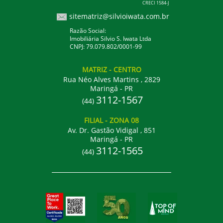
CRECI 1584-J
sitematriz@silvioiwata.com.br
Razão Social:
Imobiliária Silvio S. Iwata Ltda
CNPJ: 79.079.802/0001-99
MATRIZ
- CENTRO
Rua Néo Alves Martins , 2829
Maringá - PR
3112-1567
(44)
FILIAL
- ZONA 08
Av. Dr. Gastão Vidigal , 851
Maringá - PR
3112-1565
(44)