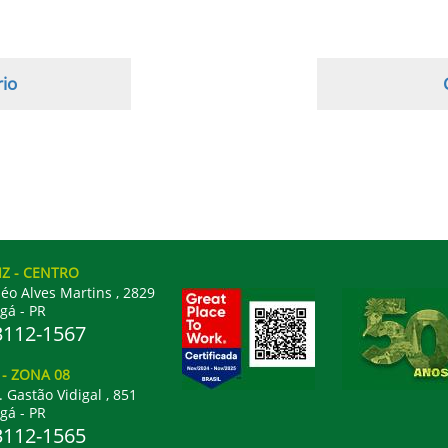
rio
IZ
- CENTRO
éo Alves Martins , 2829
gá - PR
3112-1567
L
- ZONA 08
. Gastão Vidigal , 851
gá - PR
3112-1565