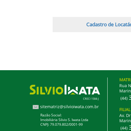
Cadastro de Locatá
MATR
Rua N
Marin
(44)
CRECI 1584-J
sitematriz@silvioiwata.com.br
FILIA
Razão Social:
Av. Dr
Imobiliária Silvio S. Iwata Ltda
Marin
CNPJ: 79.079.802/0001-99
(44)