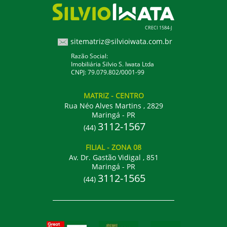
CRECI 1584-J
sitematriz@silvioiwata.com.br
Razão Social:
Imobiliária Silvio S. Iwata Ltda
CNPJ: 79.079.802/0001-99
MATRIZ
- CENTRO
Rua Néo Alves Martins , 2829
Maringá - PR
3112-1567
(44)
FILIAL
- ZONA 08
Av. Dr. Gastão Vidigal , 851
Maringá - PR
3112-1565
(44)