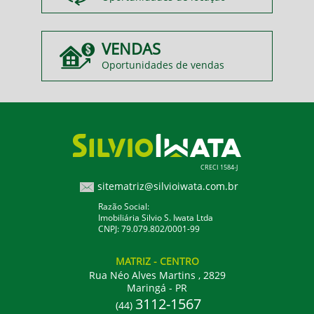
VENDAS
Oportunidades de vendas
CRECI 1584-J
sitematriz@silvioiwata.com.br
Razão Social:
Imobiliária Silvio S. Iwata Ltda
CNPJ: 79.079.802/0001-99
MATRIZ
- CENTRO
Rua Néo Alves Martins , 2829
Maringá - PR
3112-1567
(44)