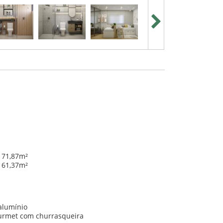
 71,87m²
 61,37m²
alumínio
urmet com churrasqueira