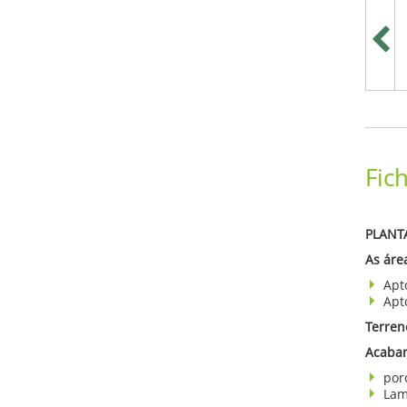
Fic
PLANT
As área
Apt
Apt
Terren
Acabam
por
Lam