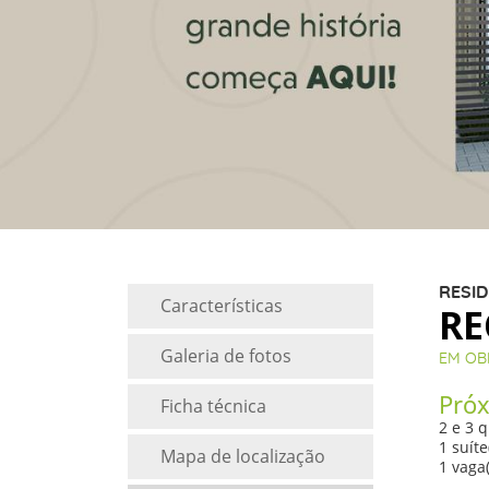
RESID
Características
RE
Galeria de fotos
EM OB
Próx
Ficha técnica
2 e 3 q
1 suíte
Mapa de localização
1 vaga