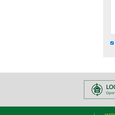
LO
Opor
MATR