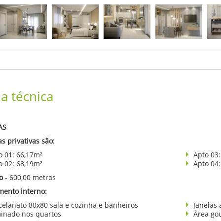
ha técnica
AS
s privativas são:
o 01: 66,17m²
Apto 03:
o 02: 68,19m²
Apto 04:
o
- 600,00 metros
ento interno:
celanato 80x80 sala e cozinha e banheiros
Janelas 
inado nos quartos
Área go