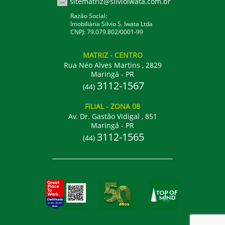
sitematriz@silvioiwata.com.br
Razão Social:
Imobiliária Silvio S. Iwata Ltda
CNPJ: 79.079.802/0001-99
MATRIZ
- CENTRO
Rua Néo Alves Martins , 2829
Maringá - PR
3112-1567
(44)
FILIAL
- ZONA 08
Av. Dr. Gastão Vidigal , 851
Maringá - PR
3112-1565
(44)