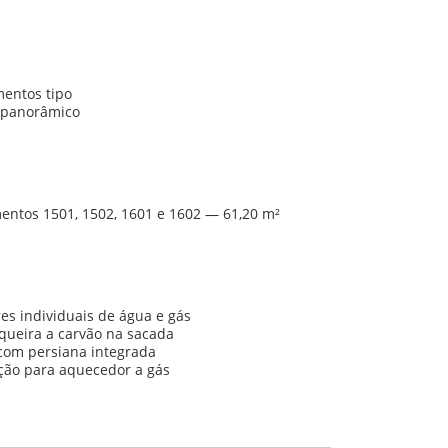
mentos tipo
 panorâmico
entos 1501, 1502, 1601 e 1602 — 61,20 m²
s individuais de água e gás
queira a carvão na sacada
 com persiana integrada
ção para aquecedor a gás