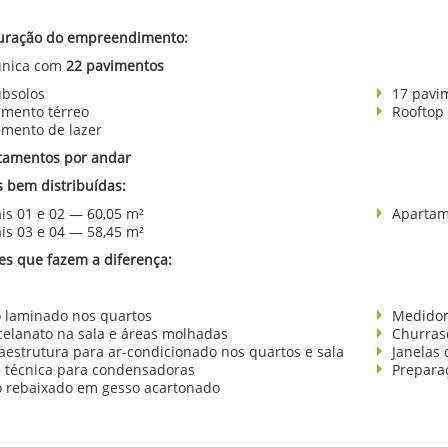
uração do empreendimento:
única com
22 pavimentos
ubsolos
17 pavi
imento térreo
Rooftop
imento de lazer
tamentos por andar
s bem distribuídas:
ais 01 e 02 — 60,05 m²
Apartam
ais 03 e 04 — 58,45 m²
es que fazem a diferença:
o laminado nos quartos
Medidore
celanato na sala e áreas molhadas
Churras
raestrutura para ar-condicionado nos quartos e sala
Janelas
e técnica para condensadoras
Prepara
o rebaixado em gesso acartonado