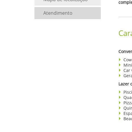
compl
Atendimento
Car
Conven
Cow
Min
Car
Ger
Lazer 
Pisc
Qua
Pizz
Quin
Espa
Bea