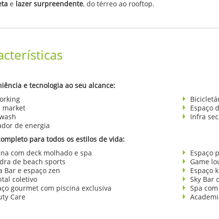
eta
e
lazer surpreendente
, do térreo ao rooftop.
acterísticas
iência e tecnologia ao seu alcance:
orking
Bicicletá
i market
Espaço d
 wash
Infra sec
ador de energia
completo para todos os estilos de vida:
ina com deck molhado e spa
Espaço p
dra de beach sports
Game lo
a Bar e espaço zen
Espaço k
tal coletivo
Sky Bar 
ço gourmet com piscina exclusiva
Spa com 
uty Care
Academia