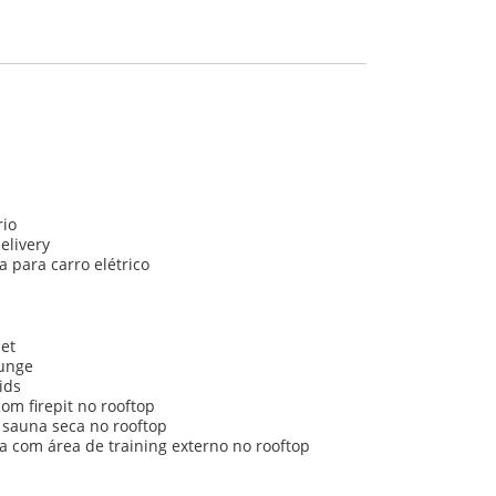
rio
elivery
a para carro elétrico
et
unge
ids
com firepit no rooftop
sauna seca no rooftop
 com área de training externo no rooftop