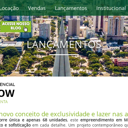
Locação
Vendas
Lançamentos
Institucional
LANÇAMENTOS
ENCIAL
LOW
ANTA
ovo conceito de exclusividade e lazer nas a
orre única e apenas 68 unidades
, este
empreendimento em M
to e sofisticação
em cada detalhe. Um projeto contemporâneo 