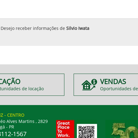
Desejo receber informações de
Silvio Iwata
CAÇÃO
VENDAS
tunidades de locação
Oportunidades de
IZ
- CENTRO
éo Alves Martins , 2829
gá - PR
3112-1567