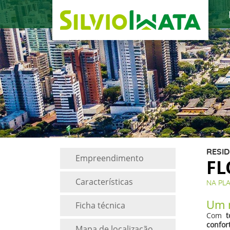
RESID
Empreendimento
F
Características
NA PL
Um n
Ficha técnica
Com
t
confor
Mapa de localização