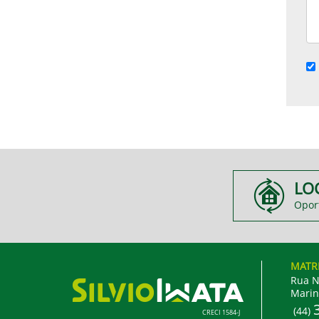
LO
Opor
MATR
Rua N
Marin
(44)
CRECI 1584-J