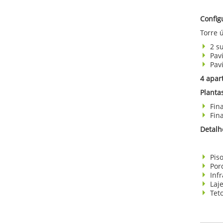
Config
Torre 
2 s
Pav
Pav
4 apar
Planta
Fin
Fin
Detalh
Pis
Por
Inf
Laj
Tet