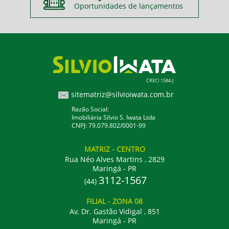
Oportunidades de lançamentos
CRECI 1584-J
sitematriz@silvioiwata.com.br
Razão Social:
Imobiliária Silvio S. Iwata Ltda
CNPJ: 79.079.802/0001-99
MATRIZ
- CENTRO
Rua Néo Alves Martins , 2829
Maringá - PR
3112-1567
(44)
FILIAL
- ZONA 08
Av. Dr. Gastão Vidigal , 851
Maringá - PR