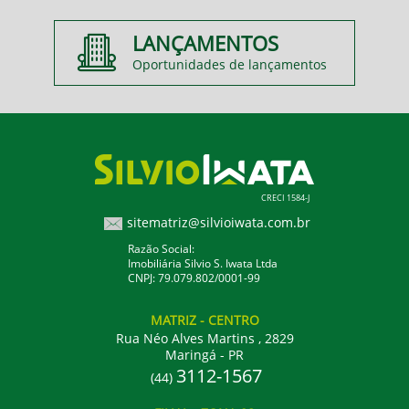
LANÇAMENTOS
Oportunidades de lançamentos
CRECI 1584-J
sitematriz@silvioiwata.com.br
Razão Social:
Imobiliária Silvio S. Iwata Ltda
CNPJ: 79.079.802/0001-99
MATRIZ
- CENTRO
Rua Néo Alves Martins , 2829
Maringá - PR
3112-1567
(44)