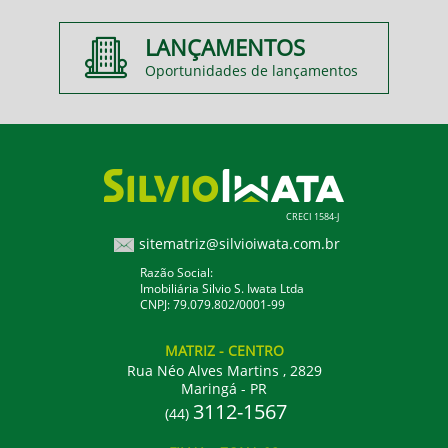
LANÇAMENTOS
Oportunidades de lançamentos
CRECI 1584-J
sitematriz@silvioiwata.com.br
Razão Social:
Imobiliária Silvio S. Iwata Ltda
CNPJ: 79.079.802/0001-99
MATRIZ
- CENTRO
Rua Néo Alves Martins , 2829
Maringá - PR
3112-1567
(44)