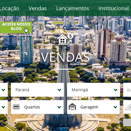
Locação
Vendas
Lançamentos
Institucional
VENDAS
Paraná
Maringá
Quartos
Garagem