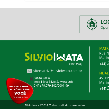
LO
Opor
MATR
Rua N
Marin
(44)
CRECI 1584-J
sitematriz@silvioiwata.com.br
FILIA
Razão Social:
Av. Dr
Imobiliária Silvio S. Iwata Ltda
Marin
CNPJ: 79.079.802/0001-99
(44)
Silvio Iwata ©2018. Todos os direitos reservados.