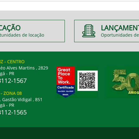
CAÇÃO
LANÇAMEN
tunidades de locação
Oportunidades de
IZ
- CENTRO
éo Alves Martins , 2829
gá - PR
3112-1567
L
- ZONA 08
. Gastão Vidigal , 851
gá - PR
3112-1565