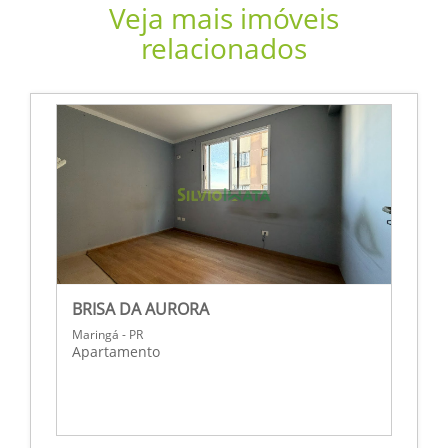
Veja mais imóveis
relacionados
BRISA DA AURORA
R
Maringá - PR
M
Apartamento
A