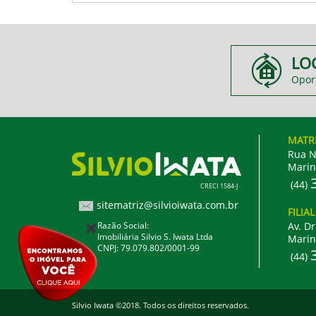
LO
Opor
MATR
Rua N
Marin
(44)
CRECI 1584-J
sitematriz@silvioiwata.com.br
FILIA
Razão Social:
Av. Dr
Imobiliária Silvio S. Iwata Ltda
Marin
CNPJ: 79.079.802/0001-99
(44)
Silvio Iwata ©2018. Todos os direitos reservados.