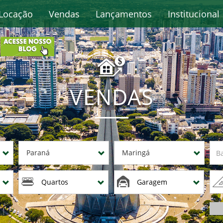
Locação
Vendas
Lançamentos
Institucional
VENDAS
Paraná
Maringá
Quartos
Garagem