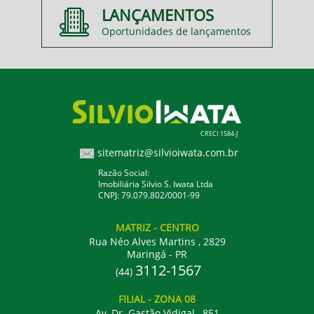
LANÇAMENTOS
Oportunidades de lançamentos
CRECI 1584-J
sitematriz@silvioiwata.com.br
Razão Social:
Imobiliária Silvio S. Iwata Ltda
CNPJ: 79.079.802/0001-99
MATRIZ
- CENTRO
Rua Néo Alves Martins , 2829
Maringá - PR
3112-1567
(44)
FILIAL
- ZONA 08
Av. Dr. Gastão Vidigal , 851