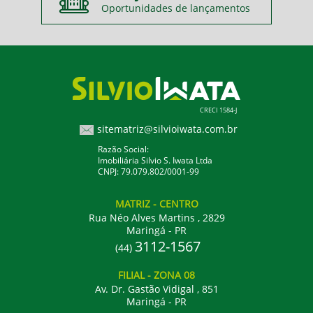
Oportunidades de lançamentos
CRECI 1584-J
sitematriz@silvioiwata.com.br
Razão Social:
Imobiliária Silvio S. Iwata Ltda
CNPJ: 79.079.802/0001-99
MATRIZ
- CENTRO
Rua Néo Alves Martins , 2829
Maringá - PR
3112-1567
(44)
FILIAL
- ZONA 08
Av. Dr. Gastão Vidigal , 851
Maringá - PR