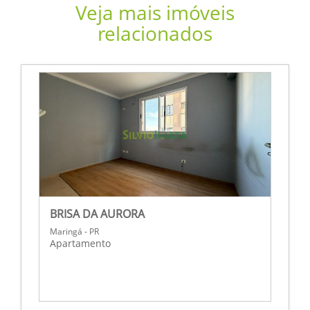
Veja mais imóveis
relacionados
BRISA DA AURORA
R
Maringá - PR
M
Apartamento
A