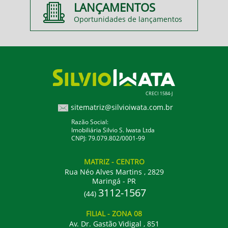
LANÇAMENTOS
Oportunidades de lançamentos
CRECI 1584-J
sitematriz@silvioiwata.com.br
Razão Social:
Imobiliária Silvio S. Iwata Ltda
CNPJ: 79.079.802/0001-99
MATRIZ
- CENTRO
Rua Néo Alves Martins , 2829
Maringá - PR
3112-1567
(44)
FILIAL
- ZONA 08
Av. Dr. Gastão Vidigal , 851