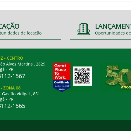
CAÇÃO
LANÇAMEN
tunidades de locação
Oportunidades de
IZ
- CENTRO
éo Alves Martins , 2829
gá - PR
3112-1567
L
- ZONA 08
. Gastão Vidigal , 851
gá - PR
3112-1565