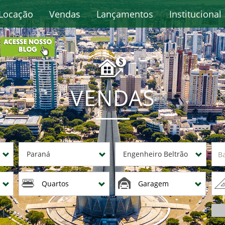
Locação
Vendas
Lançamentos
Institucional
VENDAS
Paraná
Engenheiro Beltrão
Quartos
Garagem