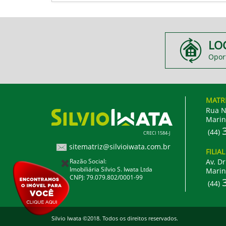
LO
Opor
MATR
Rua N
Marin
(44)
CRECI 1584-J
sitematriz@silvioiwata.com.br
FILIA
Razão Social:
Av. Dr
Imobiliária Silvio S. Iwata Ltda
Marin
CNPJ: 79.079.802/0001-99
(44)
Silvio Iwata ©2018. Todos os direitos reservados.