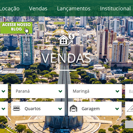
Locação
Vendas
Lançamentos
Institucional
VENDAS
Paraná
Maringá
Quartos
Garagem