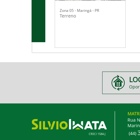
Zona 05 - Maringá - PR
Terreno
LO
Opor
MATR
Rua N
Marin
(44)
CRECI 1584-J