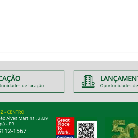
CAÇÃO
LANÇAMEN
tunidades de locação
Oportunidades de
IZ
- CENTRO
éo Alves Martins , 2829
gá - PR
3112-1567