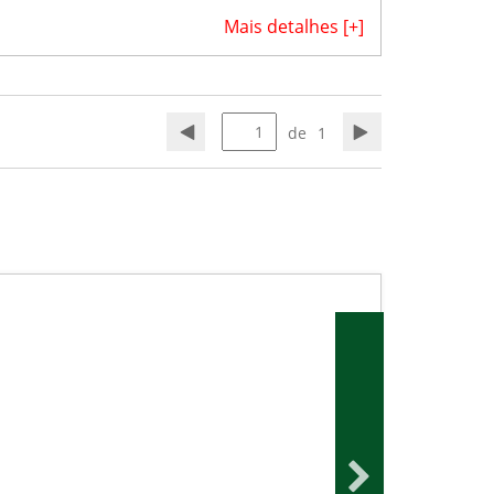
Mais detalhes [+]
de
1