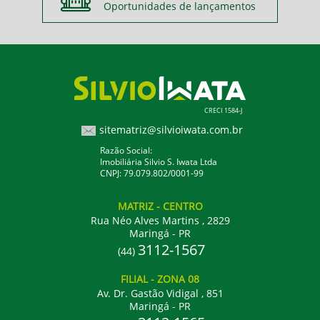
Oportunidades de lançamentos
CRECI 1584-J
sitematriz@silvioiwata.com.br
Razão Social:
Imobiliária Silvio S. Iwata Ltda
CNPJ: 79.079.802/0001-99
MATRIZ
- CENTRO
Rua Néo Alves Martins , 2829
Maringá - PR
3112-1567
(44)
FILIAL
- ZONA 08
Av. Dr. Gastão Vidigal , 851
Maringá - PR