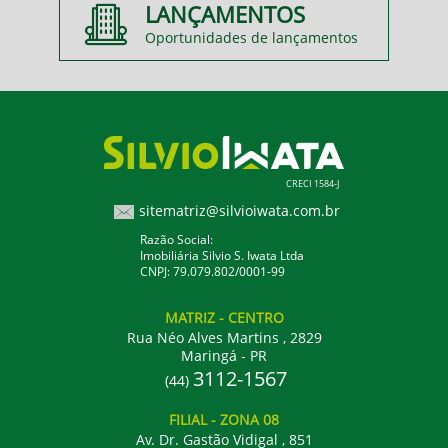
LANÇAMENTOS
Oportunidades de lançamentos
CRECI 1584-J
sitematriz@silvioiwata.com.br
Razão Social:
Imobiliária Silvio S. Iwata Ltda
CNPJ: 79.079.802/0001-99
MATRIZ
- CENTRO
Rua Néo Alves Martins , 2829
Maringá - PR
3112-1567
(44)
FILIAL
- ZONA 08
Av. Dr. Gastão Vidigal , 851