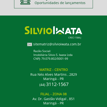
Oportunidades de lançamentos
CRECI 1584-J
sitematriz@silvioiwata.com.br
Razão Social:
Imobiliária Silvio S. Iwata Ltda
CNPJ: 79.079.802/0001-99
MATRIZ
- CENTRO
Rua Néo Alves Martins , 2829
Maringá - PR
3112-1567
(44)
FILIAL
- ZONA 08
Av. Dr. Gastão Vidigal , 851
Maringá - PR