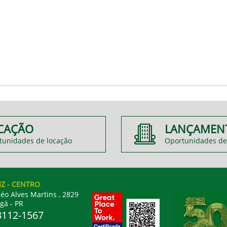
CAÇÃO
LANÇAMEN
tunidades de locação
Oportunidades de
IZ
- CENTRO
éo Alves Martins , 2829
gá - PR
3112-1567