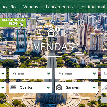
Locação
Vendas
Lançamentos
Institucional
VENDAS
Paraná
Maringá
Quartos
Garagem