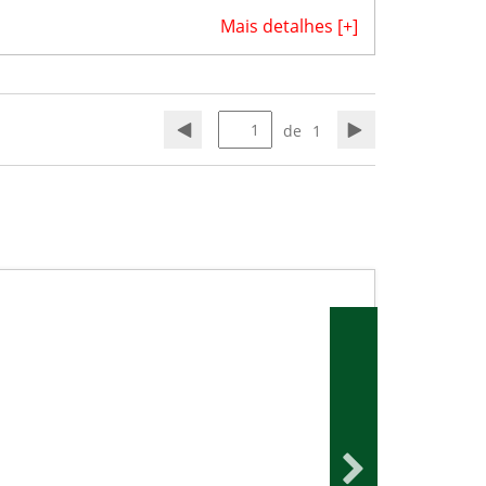
Mais detalhes [+]
de
1