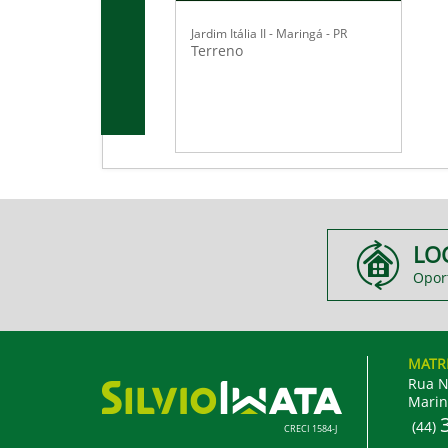
Jardim Itália II - Maringá - PR
Terreno
LO
Opor
MATR
Rua N
Marin
(44)
CRECI 1584-J