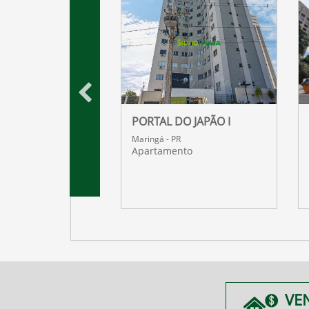
O JAPÃO II
PORTAL DO JAPÃO I
R
Maringá - PR
nto
Apartamento
VE