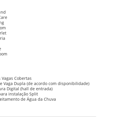
und
Care
ng
oom
rlet
ria
e
Room
s Vagas Cobertas
e Vaga Dupla (de acordo com disponibilidade)
a Digital (hall de entrada)
ara instalação Split
eitamento de Água da Chuva