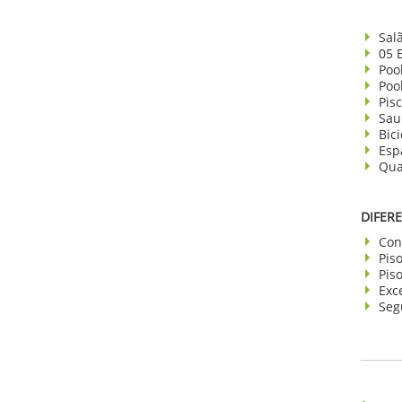
Sal
05 
Poo
Poo
Pisc
Sau
Bici
Esp
Qua
DIFERE
Con
Pis
Pis
Exc
Seg