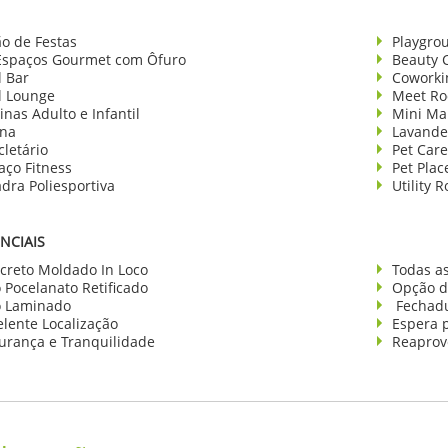
ão de Festas
Playgro
Espaços Gourmet com Ôfuro
Beauty 
l Bar
Coworki
l Lounge
Meet R
inas Adulto e Infantil
Mini Ma
na
Lavande
cletário
Pet Care
aço Fitness
Pet Plac
dra Poliesportiva
Utility 
NCIAIS
creto Moldado In Loco
Todas a
o Pocelanato Retificado
Opção d
o Laminado
Fechadur
elente Localização
Espera p
urança e Tranquilidade
Reaprov