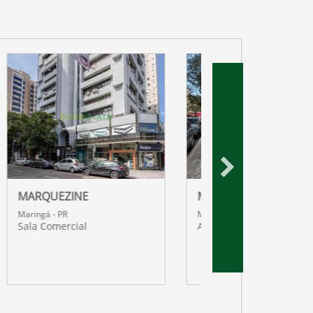
MARKUS HEROLD
WIT RESIDENCES
Maringá - PR
Maringá - PR
Apartamento
Apartamento