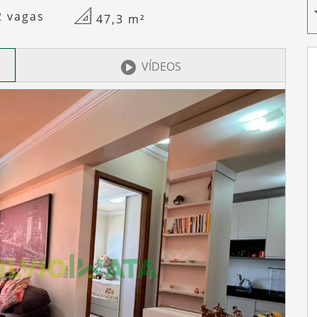
2 vagas
47,3
m²
VÍDEOS