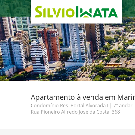
Apartamento à venda em Maring
Condomínio Res. Portal Alvorada I | 7º andar 
Rua Pioneiro Alfredo José da Costa, 368