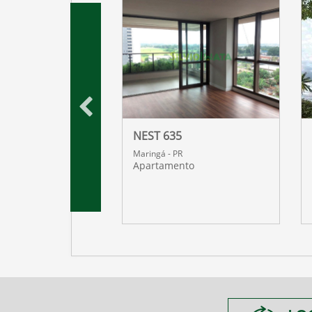
 DOURO
NEST 635
R
Maringá - PR
nto
Apartamento