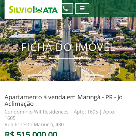
FICHA DO IMÓVEL
Apartamento à venda em Maringá - PR - Jd
Aclimação
Condomínio Wit Residences | Apto: 1605 | Apto.
1605
Rua Ernesto Mariucci, 480
R$ 515.000,00