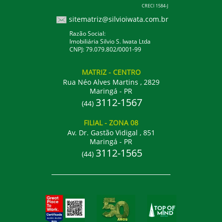
CRECI 1584-J
sitematriz@silvioiwata.com.br
Razão Social:
Imobiliária Silvio S. Iwata Ltda
CNPJ: 79.079.802/0001-99
MATRIZ
- CENTRO
Rua Néo Alves Martins , 2829
Maringá - PR
3112-1567
(44)
FILIAL
- ZONA 08
Av. Dr. Gastão Vidigal , 851
Maringá - PR
3112-1565
(44)