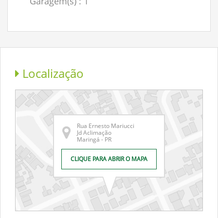
Garagem(s)
: 1
Localização
Rua Ernesto Mariucci
Jd Aclimação
Maringá - PR
CLIQUE PARA ABRIR O MAPA