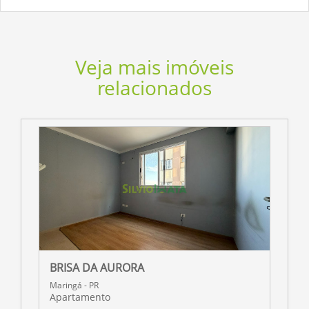
Veja mais imóveis
relacionados
BRISA DA AURORA
R
Maringá - PR
M
Apartamento
A