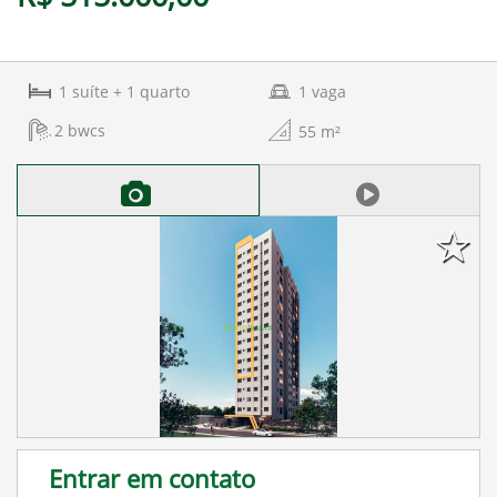
1
suíte
+ 1
quarto
1
vaga
2
bwcs
55
m²
Entrar em contato