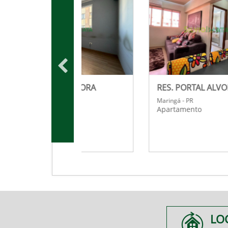
ES DOURO
NEST 635
- PR
Maringá - PR
mento
Apartamento
LO