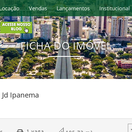
Locação
Vendas
Lançamentos
Institucional
FICHA DO IMÓVEL
- Jd Ipanema
1 vaga
cs