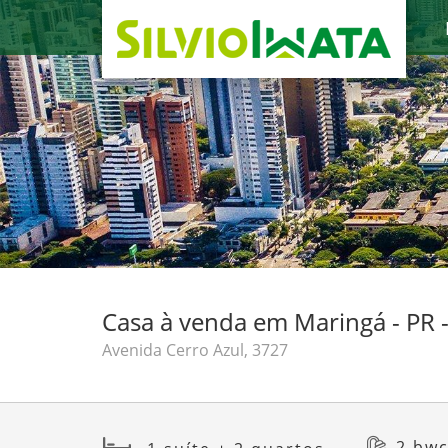
Casa à venda em Maringá - PR 
Avenida Cerro Azul, 3727
2 bw