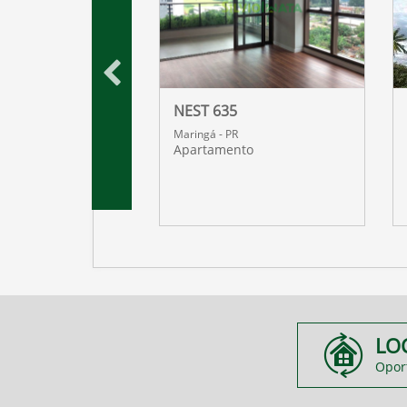
 DOURO
NEST 635
R
Maringá - PR
nto
Apartamento
LO
Opor