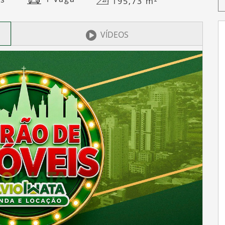
195,73
m²
VÍDEOS