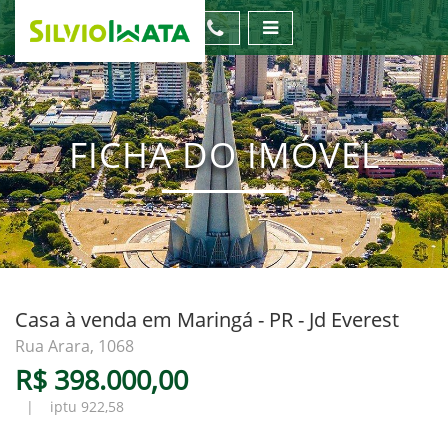
FICHA DO IMÓVEL
Casa à venda em Maringá - PR - Jd Everest
Rua Arara, 1068
R$ 398.000,00
| iptu 922,58