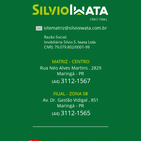
CRECI 1584-J
sitematriz@silvioiwata.com.br
Razão Social:
Imobiliária Silvio S. Iwata Ltda
CNPJ: 79.079.802/0001-99
MATRIZ
- CENTRO
Rua Néo Alves Martins , 2829
Maringá - PR
3112-1567
(44)
FILIAL
- ZONA 08
Av. Dr. Gastão Vidigal , 851
Maringá - PR
3112-1565
(44)