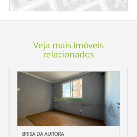
Veja mais imóveis
relacionados
BRISA DA AURORA
R