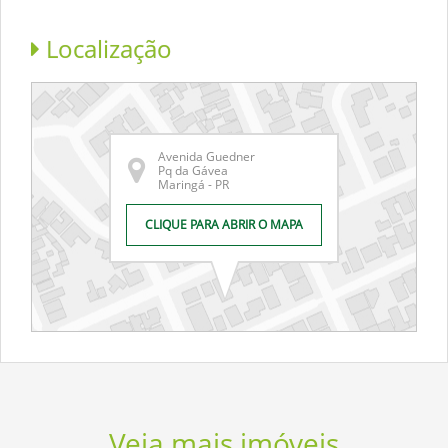
Localização
Avenida Guedner
Pq da Gávea
Maringá - PR
CLIQUE PARA ABRIR O MAPA
Veja mais imóveis