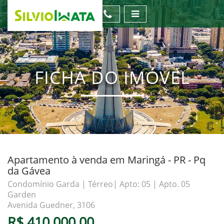
FICHA DO IMÓVEL
Apartamento à venda em Maringá - PR - Pq
da Gávea
Condomínio Garda | Térreo| Apto: 05 | Apto. 05
Garden
Avenida Guedner, 3106
R$ 410.000,00