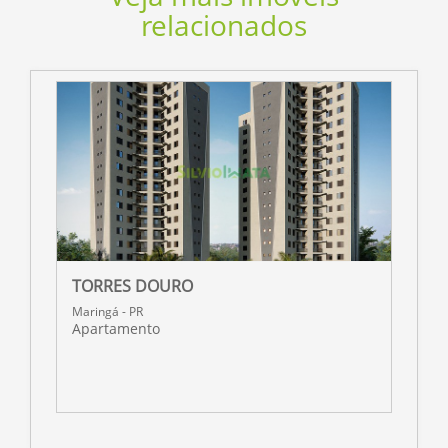
relacionados
TORRES DOURO
N
Maringá - PR
M
Apartamento
A