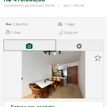
Condomínio aproximado 450,00 | iptu 1.905,44
2
quartos
1
vaga
1
bwc
55,64
m²