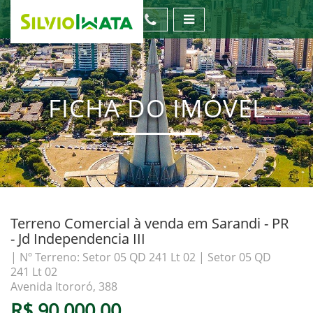
FICHA DO IMÓVEL
Terreno Comercial à venda em Sarandi - PR
- Jd Independencia III
| Nº Terreno: Setor 05 QD 241 Lt 02 | Setor 05 QD
241 Lt 02
Avenida Itororó, 388
R$ 90.000,00