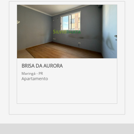
BRISA DA AURORA
R
Maringá - PR
M
Apartamento
A