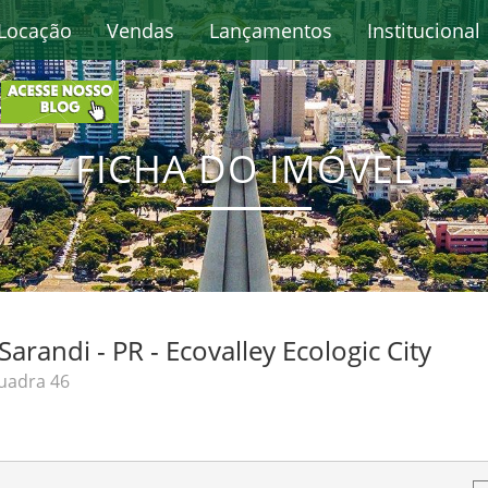
Locação
Vendas
Lançamentos
Institucional
FICHA DO IMÓVEL
randi - PR - Ecovalley Ecologic City
uadra 46