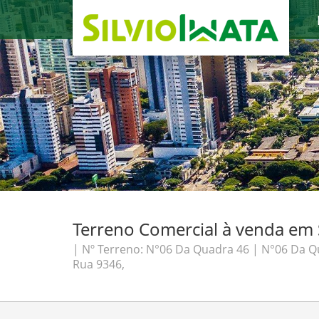
Terreno Comercial à venda em Sa
| Nº Terreno: N°06 Da Quadra 46 | N°06 Da Q
Rua 9346,