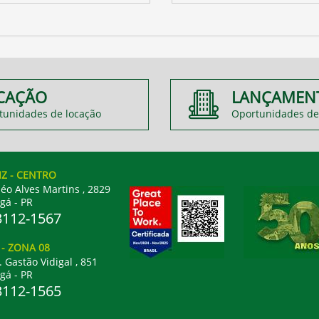
CAÇÃO
LANÇAMEN
tunidades de locação
Oportunidades de
IZ
- CENTRO
éo Alves Martins , 2829
gá - PR
3112-1567
L
- ZONA 08
. Gastão Vidigal , 851
gá - PR
3112-1565