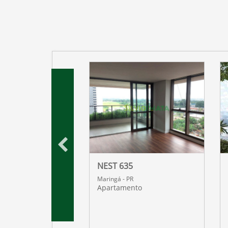
 DOURO
NEST 635
R
Maringá - PR
nto
Apartamento