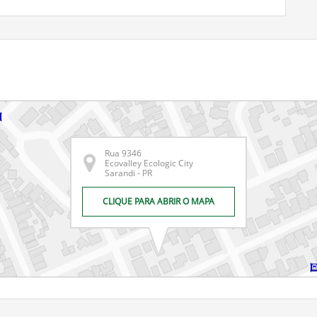
Rua 9346
Ecovalley Ecologic City
Sarandi - PR
CLIQUE PARA ABRIR O MAPA