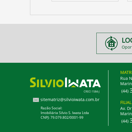
LO
Opor
MATR
Rua N
Marin
(44)
CRECI 1584-J
sitematriz@silvioiwata.com.br
FILIA
Razão Social:
Av. Dr
Imobiliária Silvio S. Iwata Ltda
Marin
CNPJ: 79.079.802/0001-99
(44)