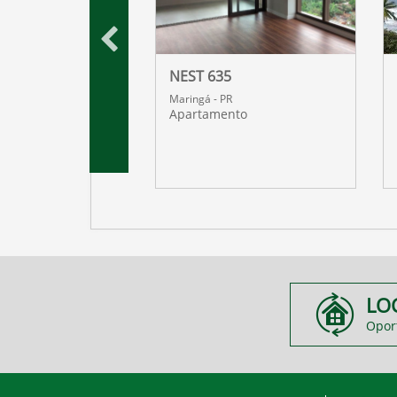
 DOURO
NEST 635
R
Maringá - PR
nto
Apartamento
LO
Opor