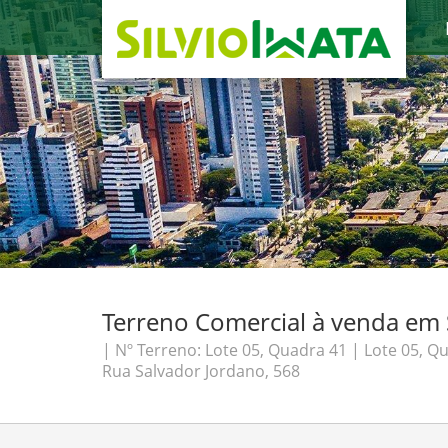
Terreno Comercial à venda em S
| Nº Terreno: Lote 05, Quadra 41 | Lote 05, Q
Rua Salvador Jordano, 568