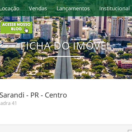
Locação
Vendas
Lançamentos
Institucional
FICHA DO IMÓVEL
arandi - PR - Centro
uadra 41