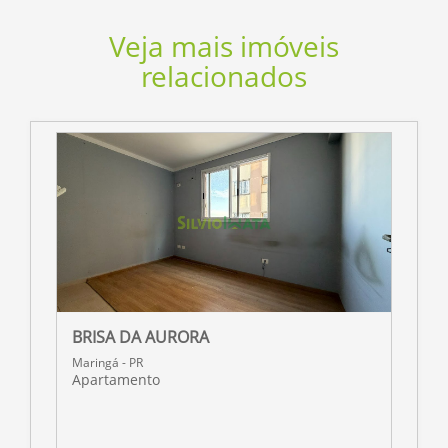
Veja mais imóveis
relacionados
BRISA DA AURORA
R
Maringá - PR
M
Apartamento
A