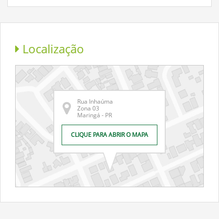
Localização
Rua Inhaúma
Zona 03
Maringá - PR
CLIQUE PARA ABRIR O MAPA