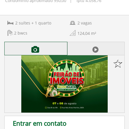
Condomínio aproximado 950,00 | iptu 4.058,76
2
suítes
+ 1
quarto
2
vagas
2
bwcs
124,04
m²
Entrar em contato