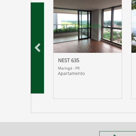
 DOURO
NEST 635
R
Maringá - PR
nto
Apartamento