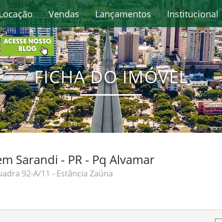
Locação
Vendas
Lançamentos
Institucional
FICHA DO IMÓVEL
m Sarandi - PR - Pq Alvamar
adra 92-A/11 - Estância Zaúna