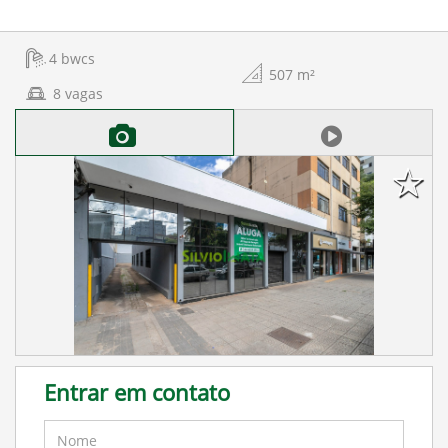
4
bwcs
507
m²
8
vagas
Entrar em contato