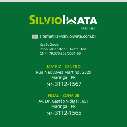
CRECI 1584-J
sitematriz@silvioiwata.com.br
Razão Social:
Imobiliária Silvio S. Iwata Ltda
CNPJ: 79.079.802/0001-99
MATRIZ
- CENTRO
Rua Néo Alves Martins , 2829
Maringá - PR
3112-1567
(44)
FILIAL
- ZONA 08
Av. Dr. Gastão Vidigal , 851
Maringá - PR
3112-1565
(44)