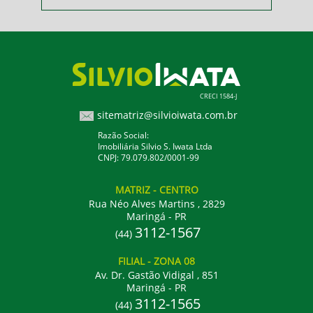
CRECI 1584-J
sitematriz@silvioiwata.com.br
Razão Social:
Imobiliária Silvio S. Iwata Ltda
CNPJ: 79.079.802/0001-99
MATRIZ
- CENTRO
Rua Néo Alves Martins , 2829
Maringá - PR
3112-1567
(44)
FILIAL
- ZONA 08
Av. Dr. Gastão Vidigal , 851
Maringá - PR
3112-1565
(44)