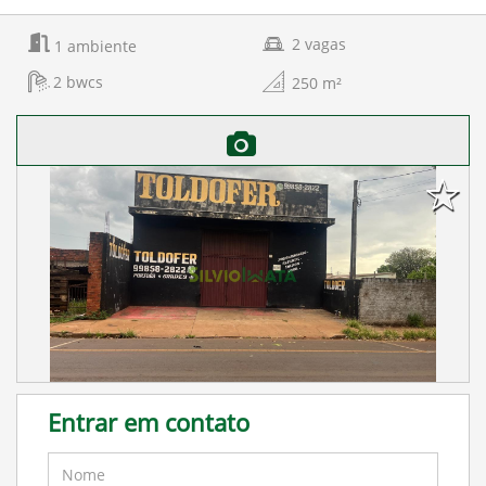
2
vagas
1
ambiente
2
bwcs
250
m²
Entrar em contato