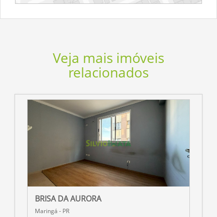
Veja mais imóveis
relacionados
BRISA DA AURORA
R
Maringá - PR
M