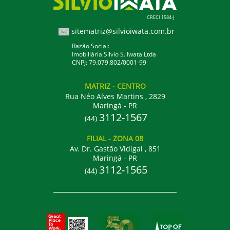
CRECI 1584-J
sitematriz@silvioiwata.com.br
Razão Social:
Imobiliária Silvio S. Iwata Ltda
CNPJ: 79.079.802/0001-99
MATRIZ
- CENTRO
Rua Néo Alves Martins , 2829
Maringá - PR
3112-1567
(44)
FILIAL
- ZONA 08
Av. Dr. Gastão Vidigal , 851
Maringá - PR
3112-1565
(44)