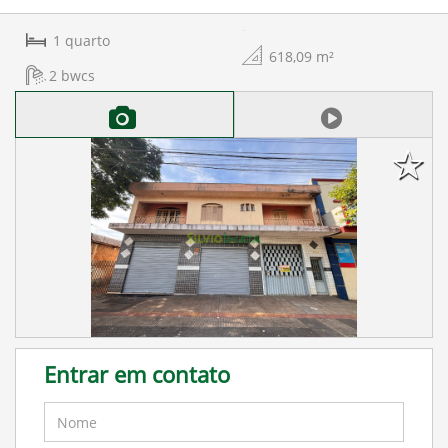
1
quarto
618,09
m²
2
bwcs
Entrar em contato