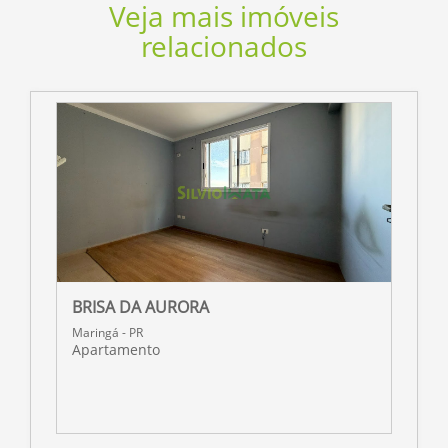
Veja mais imóveis
relacionados
BRISA DA AURORA
R
Maringá - PR
M
Apartamento
A