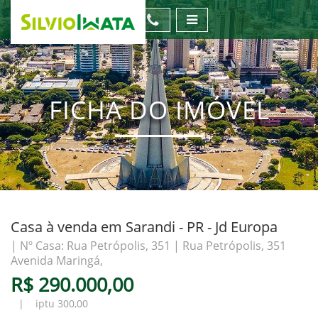
FICHA DO IMÓVEL
Casa à venda em Sarandi - PR - Jd Europa
| Nº Casa: Rua Petrópolis, 351 | Rua Petrópolis, 351
Avenida Maringá,
R$ 290.000,00
| iptu 300,00