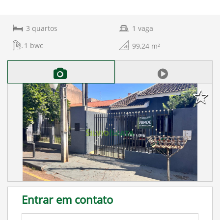
3
quartos
1
vaga
1
bwc
99,24
m²
Entrar em contato