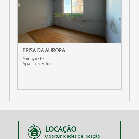
BRISA DA AURORA
R
Maringá - PR
M
Apartamento
A
LOCAÇÃO
Oportunidades de locação