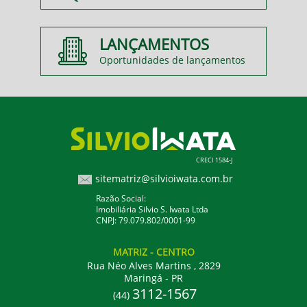
LANÇAMENTOS
Oportunidades de lançamentos
CRECI 1584-J
sitematriz@silvioiwata.com.br
Razão Social:
Imobiliária Silvio S. Iwata Ltda
CNPJ: 79.079.802/0001-99
MATRIZ
- CENTRO
Rua Néo Alves Martins , 2829
Maringá - PR
3112-1567
(44)