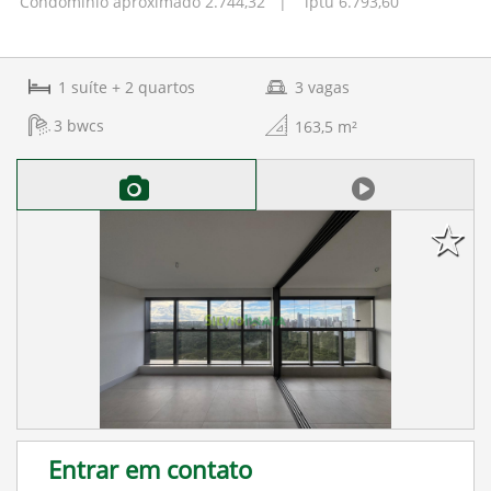
Condomínio aproximado 2.744,32 | iptu 6.793,60
1
suíte
+ 2
quartos
3
vagas
3
bwcs
163,5
m²
Entrar em contato