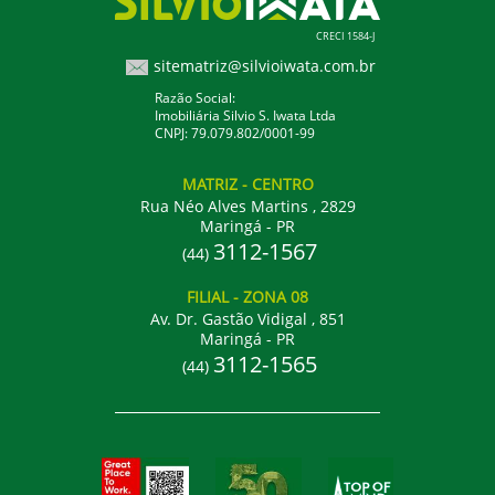
CRECI 1584-J
sitematriz@silvioiwata.com.br
Razão Social:
Imobiliária Silvio S. Iwata Ltda
CNPJ: 79.079.802/0001-99
MATRIZ
- CENTRO
Rua Néo Alves Martins , 2829
Maringá - PR
3112-1567
(44)
FILIAL
- ZONA 08
Av. Dr. Gastão Vidigal , 851
Maringá - PR
3112-1565
(44)