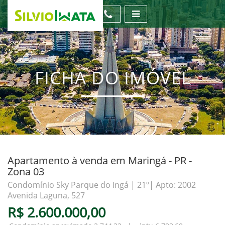
FICHA DO IMÓVEL
Apartamento à venda em Maringá - PR -
Zona 03
Condomínio Sky Parque do Ingá | 21º| Apto: 2002
Avenida Laguna, 527
R$ 2.600.000,00