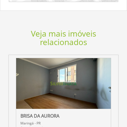
Veja mais imóveis
relacionados
BRISA DA AURORA
R
Maringá - PR
M