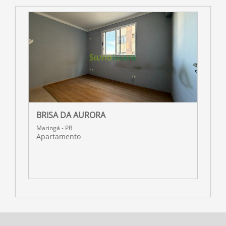
BRISA DA AURORA
R
Maringá - PR
M
Apartamento
A