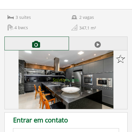
3
suítes
2
vagas
4
bwcs
347,1
m²
Entrar em contato