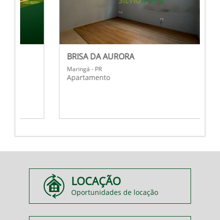
BRISA DA AURORA
R
Maringá - PR
M
Apartamento
A
LOCAÇÃO
Oportunidades de locação