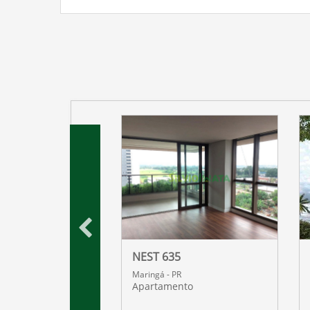
 DOURO
NEST 635
R
Maringá - PR
nto
Apartamento