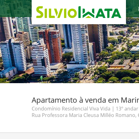
Apartamento à venda em Maring
Condomínio Residencial Viva Vida | 13º andar 
Rua Professora Maria Cleusa Milléo Romano, 