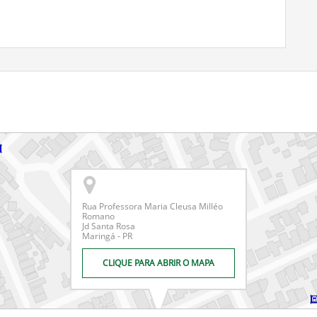
Rua Professora Maria Cleusa Milléo
Romano
Jd Santa Rosa
Maringá - PR
CLIQUE PARA ABRIR O MAPA