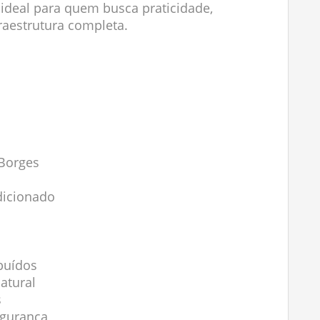
ideal para quem busca praticidade,
aestrutura completa.
 Borges
dicionado
buídos
atural
s
egurança