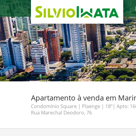
Apartamento à venda em Marin
Condomínio Square | Plaenge | 18º| Apto: 16
Rua Marechal Deodoro, 76