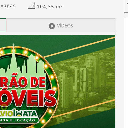
 vagas
104,35
m²
VÍDEOS