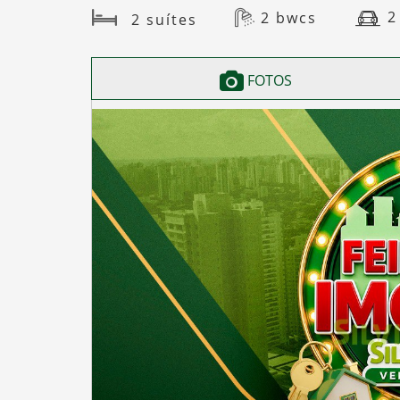
2
2 bwcs
2 suítes
FOTOS