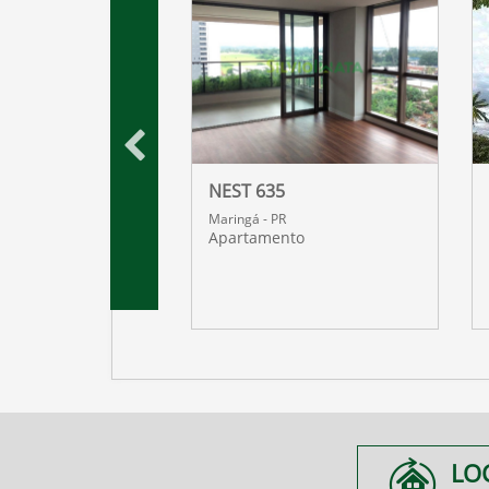
 DOURO
NEST 635
R
Maringá - PR
nto
Apartamento
LO