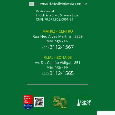
sitematriz@silvioiwata.com.br
Razão Social:
Imobiliária Silvio S. Iwata Ltda
CNPJ: 79.079.802/0001-99
MATRIZ
- CENTRO
Rua Néo Alves Martins , 2829
Maringá - PR
3112-1567
(44)
FILIAL
- ZONA 08
Av. Dr. Gastão Vidigal , 851
Maringá - PR
3112-1565
(44)