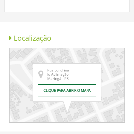
Localização
Rua Londrina
Jd Aclimação
Maringá - PR
CLIQUE PARA ABRIR O MAPA