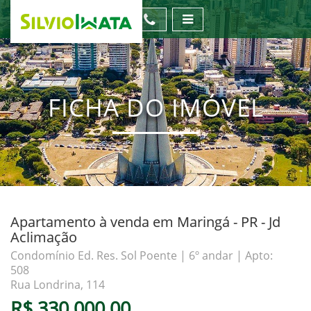
FICHA DO IMÓVEL
Apartamento à venda em Maringá - PR - Jd
Aclimação
Condomínio Ed. Res. Sol Poente | 6º andar | Apto:
508
Rua Londrina, 114
R$ 330.000,00