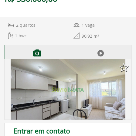
2
quartos
1
vaga
1
bwc
90,92
m²
Entrar em contato