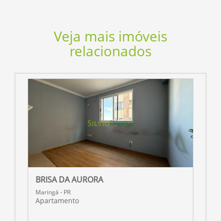
Veja mais imóveis
relacionados
BRISA DA AURORA
R
Maringá - PR
M
Apartamento
A