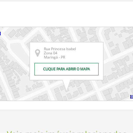
Rua Princesa Isabel
Zona 04
Maringá - PR
CLIQUE PARA ABRIR O MAPA