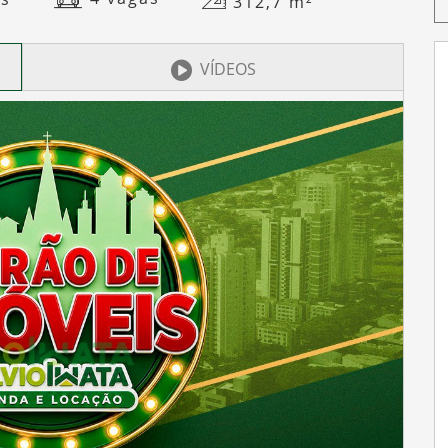
312,7
m²
VÍDEOS