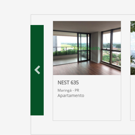
 DOURO
NEST 635
R
Maringá - PR
nto
Apartamento