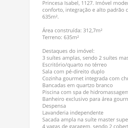
Princesa Isabel, 1127. Imóvel mode
conforto, integração e alto padrã
635m².
Área construída: 312,7m²
Terreno: 635m²
Destaques do imóvel:
3 suítes amplas, sendo 2 suítes ma
Escritório/quarto no térreo
Sala com pé-direito duplo
Cozinha gourmet integrada com chu
Bancadas em quartzo branco
Piscina com spa de hidromassage
Banheiro exclusivo para área gourm
Despensa
Lavanderia independente
Sacada ampla na suíte master supe
4 vagas de garagem, sendo 2 cober