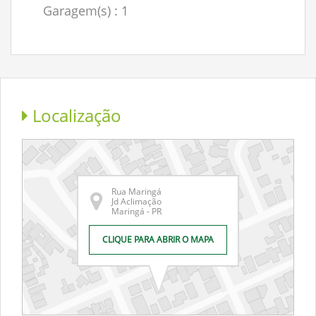
Garagem(s)
: 1
Localização
Rua Maringá
Jd Aclimação
Maringá - PR
CLIQUE PARA ABRIR O MAPA