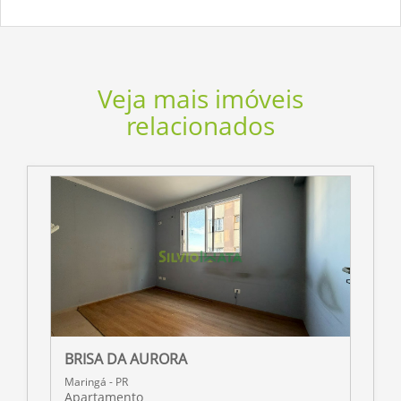
Veja mais imóveis
relacionados
BRISA DA AURORA
R
Maringá - PR
M
Apartamento
A