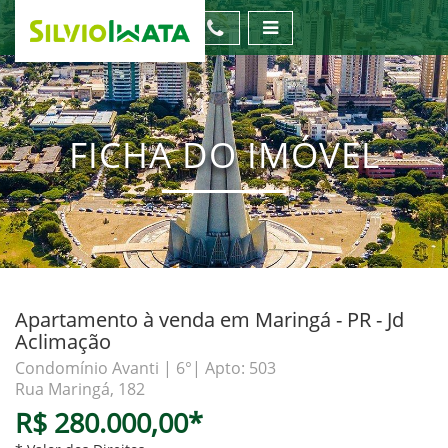
FICHA DO IMÓVEL
Apartamento à venda em Maringá - PR - Jd
Aclimação
Condomínio Avanti | 6°| Apto: 503
Rua Maringá, 182
R$ 280.000,00*