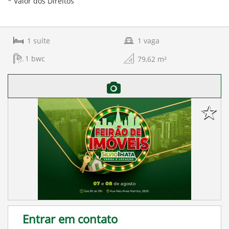
* Valor dos Direitos
1
suíte
1
vaga
1
bwc
79,62
m²
Entrar em contato