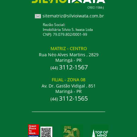
CRECI 1584-J
sitematriz@silvioiwata.com.br
Razão Social:
Imobiliária Silvio S. Iwata Ltda
CNPJ: 79.079.802/0001-99
MATRIZ
- CENTRO
Rua Néo Alves Martins , 2829
Maringá - PR
3112-1567
(44)
FILIAL
- ZONA 08
Av. Dr. Gastão Vidigal , 851
Maringá - PR
3112-1565
(44)